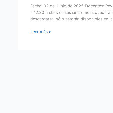
Fecha: 02 de Junio de 2025 Docentes: Rey
a 12.30 hrsLas clases sincrónicas quedará
descargarse, sólo estarán disponibles en la 
Machine
Leer más »
Learning
y
Visión
Artificial
Aplicada