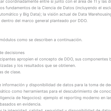
r coordinadamente entre sí junto con el área de TI y las di
los fundamentos de la Ciencia de Datos (incluyendo el esc
utomático y Big Data); la visión actual de Data Warehousing
as dentro del marco general planteado por DDO.
s módulos como se describen a continuación.
de decisiones
ticipantes apropien el concepto de DDO, sus componentes bá
lizadas y los resultados que se obtienen.
s de clase.
 información y disponibilidad de datos para la toma de dec
tomático como herramientas para el descubrimiento de cono
eligencia de Negocios): ejemplo el reporting moderno en la
 basados en evidencia.
 la integridad, calidad, seguridad y disponibilidad de dato